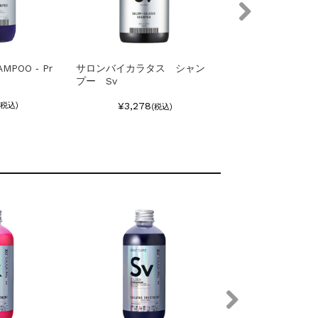
MPOO ‐ Pr
サロンバイカラタス シャン
カラタスヒートケア
プー Sv
ー ピンク2.5
¥3,278
¥2,310
(税込)
(税込)
(税込
SOLD O
この商品へのお問