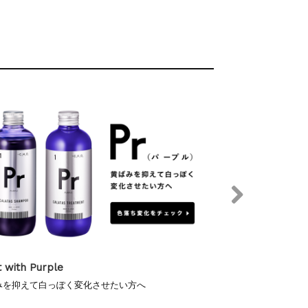
t with Black
Start with Silver
艶のある黒髪にしたい、黒髪を長持ちさせたい方へ
色落ち抑えてアッシ