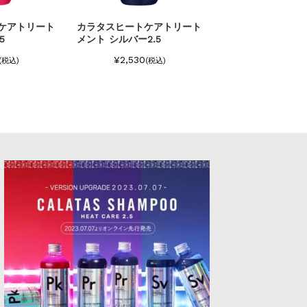
ケアトリート
CALATAS MULTIOIL HEAT
サロンバイカラタ
CARE Hv
.5
プー Pr
¥3,278
(税込)
¥3,278
(税込)
(税