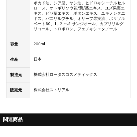
ボカド油、シア脂、ヤシ油、ヒドロキシエチルセル
ロース、オトギリソウ花/葉/茎エキス、ユズ果実エ
キス、ビワ葉エキス、ボタンエキス、ユキノシタエ
キス、バニリルブチル、オリーブ果実油、ポリソル
ベート60、1，2-ヘキサンジオール、カプリリルグ
リコール、トロポロン、フェノキシエタノール
200ml
容量
日本
生産
株式会社ロータスコスメティックス
製造元
株式会社ストリアル
販売元
関連商品