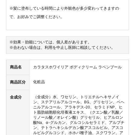
※髪に塗布している時間により外観色が多少変わってきますの
で、お好みでご調整ください。
※効果・効能については、個人差があります。
※合わない場合は、利用を中止し医師に相談してください。
商品名
カラタスホワイリア ボディクリーム ラベンプール
化粧品
商品区分
（全成分）水、ワセリン、トリエチルヘキサノイ
全成分
ン、ステアリルアルコール、BG、グリセリン、ベヘ
ニルアルコール、アラキデス-20、セラミドNP、ヒ
ト脂肪細胞順化培養液エキス、（クエン酸／乳酸／
リノール酸／オレイン酸）グリセリル、ヒアルロン
酸Na、α-グルカン、グルコシルセラミド、アルブチ
ン、テトラヘキシルデカン酸アスコルビル、アスコ
ルビルグルコシド、ホホバ種子油、スクワラン、ア