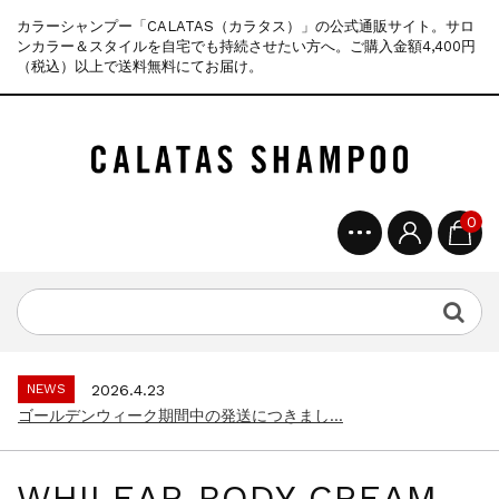
カラーシャンプー「CALATAS（カラタス）」の公式通販サイト。サロ
ンカラー＆スタイルを自宅でも持続させたい方へ。ご購入金額4,400円
（税込）以上で送料無料にてお届け。
0
NEWS
2025.4.28
ゴールデンウィーク期間中の商品発送とカス...
NEWS
2026.7.29
夏季休暇に伴う配送休業のお知らせ...
NEWS
2026.4.23
ゴールデンウィーク期間中の発送につきまし...
NEWS
2025.11.18
年末年始休暇のご案内...
WHILEAR BODY CREAM ‐
NEWS
2025.7.15