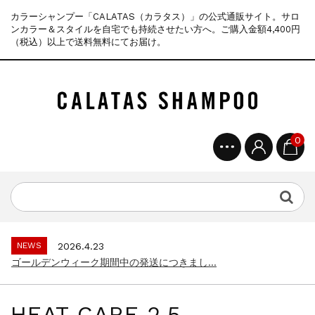
カラーシャンプー「CALATAS（カラタス）」の公式通販サイト。サロ
ンカラー＆スタイルを自宅でも持続させたい方へ。ご購入金額4,400円
（税込）以上で送料無料にてお届け。
0
NEWS
2025.4.28
ゴールデンウィーク期間中の商品発送とカス...
NEWS
2026.7.29
夏季休暇に伴う配送休業のお知らせ...
NEWS
2026.4.23
ゴールデンウィーク期間中の発送につきまし...
NEWS
2025.11.18
年末年始休暇のご案内...
HEAT CARE 2.5
NEWS
2025.7.15