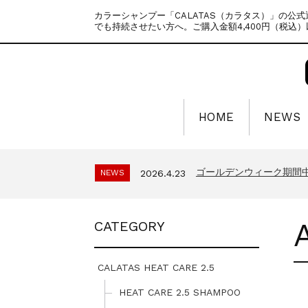
カラーシャンプー「CALATAS（カラタス）」の公
でも持続させたい方へ。ご購入金額4,400円（税込
HOME
NEWS
ゴールデンウィーク期間
NEWS
2025.4.28
夏季休暇に伴う配送休業
NEWS
2026.7.29
ゴールデンウィーク期間
NEWS
2026.4.23
年末年始休暇のご案内
NEWS
2025.11.18
夏季休暇に伴う配送休業の
NEWS
2025.7.15
CATEGORY
ゴールデンウィーク期間
NEWS
2025.4.28
夏季休暇に伴う配送休業
NEWS
2026.7.29
ゴールデンウィーク期間
NEWS
2026.4.23
CALATAS HEAT CARE 2.5
年末年始休暇のご案内
NEWS
2025.11.18
HEAT CARE 2.5 SHAMPOO
夏季休暇に伴う配送休業の
NEWS
2025.7.15