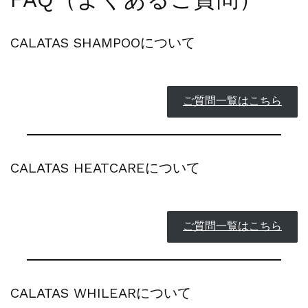
夏季休暇に伴う配送休業のお知らせ...
NEWS
2025.4.28
CALATAS SHAMPOOについて
ゴールデンウィーク期間中の商品発送とカス...
NEWS
2026.7.29
夏季休暇に伴う配送休業のお知らせ...
NEWS
2026.4.23
ご質問一覧はこちら
ゴールデンウィーク期間中の発送につきまし...
NEWS
2025.11.18
年末年始休暇のご案内...
NEWS
2025.7.15
CALATAS HEATCAREについて
夏季休暇に伴う配送休業のお知らせ...
NEWS
2025.4.28
ゴールデンウィーク期間中の商品発送とカス...
ご質問一覧はこちら
CALATAS WHILEARについて