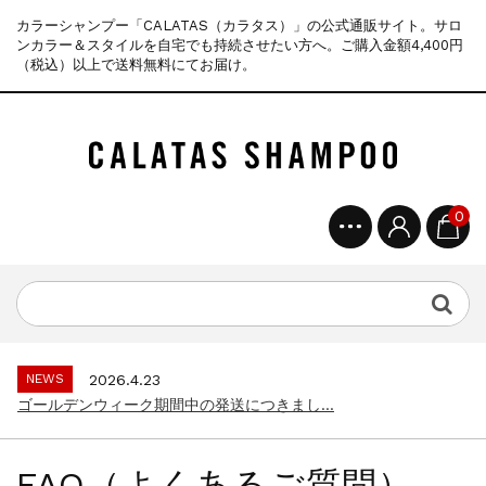
カラーシャンプー「CALATAS（カラタス）」の公式通販サイト。サロ
ンカラー＆スタイルを自宅でも持続させたい方へ。ご購入金額4,400円
（税込）以上で送料無料にてお届け。
0
NEWS
2025.4.28
ゴールデンウィーク期間中の商品発送とカス...
NEWS
2026.7.29
夏季休暇に伴う配送休業のお知らせ...
NEWS
2026.4.23
ゴールデンウィーク期間中の発送につきまし...
NEWS
2025.11.18
年末年始休暇のご案内...
FAQ（よくあるご質問）
NEWS
2025.7.15