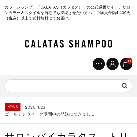
カラーシャンプー「CALATAS（カラタス）」の公式通販サイト。サロ
ンカラー＆スタイルを自宅でも持続させたい方へ。ご購入金額4,400円
（税込）以上で送料無料にてお届け。
0
NEWS
2025.4.28
ゴールデンウィーク期間中の商品発送とカス...
NEWS
2026.7.29
夏季休暇に伴う配送休業のお知らせ...
NEWS
2026.4.23
ゴールデンウィーク期間中の発送につきまし...
NEWS
2025.11.18
年末年始休暇のご案内...
サロンバイカラタス トリ
NEWS
2025.7.15