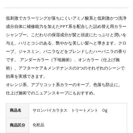
低刺激でカラーリングが落ちにくいアミノ酸系と低刺激かつ洗浄
成分自体に補修能力を加えたPPT系を配合した詰め替え用カラー
シャンプー。こだわりの保湿成分が髪と頭皮にたっぷりと潤いを
与え、ハリとコシのある、艶やかな美しい髪へと導きます。クロ
ーブ、ジャスミン、バニラなどをブレンドしたハーバニラの香り
です。 アンダーカラー（下地施術）、オンカラー（仕上げ施
術）、アフターケア＆メンテナンスの3つのそれぞれのシーンで
効果を実感できます。
オレンジ系、アプリコット系カラーのキープ、色落ち防止に。
仕上げ施術でのニュアンスキープにもおすすめ。
商品名
サロンバイカラタス トリートメント Og
化粧品
商品区分