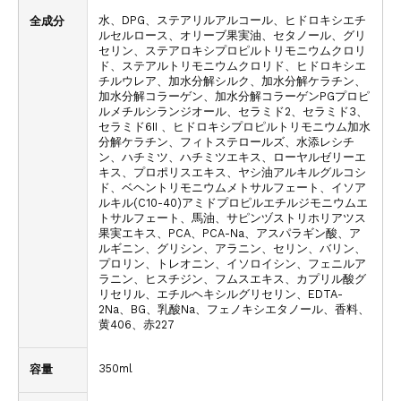
水、DPG、ステアリルアルコール、ヒドロキシエチ
全成分
ルセルロース、オリーブ果実油、セタノール、グリ
セリン、ステアロキシプロピルトリモニウムクロリ
ド、ステアルトリモニウムクロリド、ヒドロキシエ
チルウレア、加水分解シルク、加水分解ケラチン、
加水分解コラーゲン、加水分解コラーゲンPGプロピ
ルメチルシランジオール、セラミド2、セラミド3、
セラミド6II 、ヒドロキシプロピルトリモニウム加水
分解ケラチン、フィトステロールズ、水添レシチ
ン、ハチミツ、ハチミツエキス、ローヤルゼリーエ
キス、プロポリスエキス、ヤシ油アルキルグルコシ
ド、ベヘントリモニウムメトサルフェート、イソア
ルキル(C10-40)アミドプロピルエチルジモニウムエ
トサルフェート、馬油、サピンヅストリホリアツス
果実エキス、PCA、PCA-Na、アスパラギン酸、ア
ルギニン、グリシン、アラニン、セリン、バリン、
プロリン、トレオニン、イソロイシン、フェニルア
ラニン、ヒスチジン、フムスエキス、カプリル酸グ
リセリル、エチルヘキシルグリセリン、EDTA-
2Na、BG、乳酸Na、フェノキシエタノール、香料、
黄406、赤227
350ml
容量