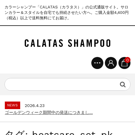
カラーシャンプー「CALATAS（カラタス）」の公式通販サイト。サロ
ンカラー＆スタイルを自宅でも持続させたい方へ。ご購入金額4,400円
（税込）以上で送料無料にてお届け。
0
NEWS
2025.4.28
ゴールデンウィーク期間中の商品発送とカス...
NEWS
2026.7.29
夏季休暇に伴う配送休業のお知らせ...
NEWS
2026.4.23
ゴールデンウィーク期間中の発送につきまし...
NEWS
2025.11.18
年末年始休暇のご案内...
タグ:
heatcare-set-pk
NEWS
2025.7.15