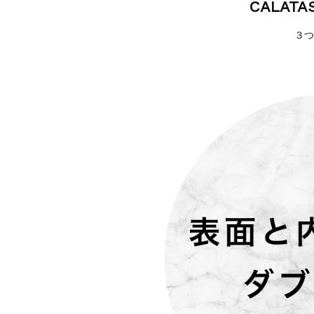
CALATA
３つ