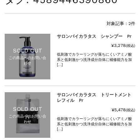
夏季休暇に伴う配送休業のお知らせ...
NEWS
2025.4.28
ゴールデンウィーク期間中の商品発送とカス...
対象記事：2件
NEWS
2026.7.29
サロンバイカラタス シャンプー Pr
夏季休暇に伴う配送休業のお知らせ...
NEWS
2026.4.23
¥3,278
(税込)
SOLD OUT
ゴールデンウィーク期間中の発送につきまし...
低刺激でカラーリングが落ちにくいアミノ酸
この商品へのお問い合
NEWS
2025.11.18
系と低刺激かつ洗浄成分自体に補修能力を加
わせ
[…]
年末年始休暇のご案内...
NEWS
2025.7.15
夏季休暇に伴う配送休業のお知らせ...
NEWS
2025.4.28
サロンバイカラタス トリートメント
ゴールデンウィーク期間中の商品発送とカス...
レフィル Pr
SOLD OUT
¥5,478
(税込)
この商品へのお問い合
低刺激でカラーリングが落ちにくいアミノ酸
わせ
系と低刺激かつ洗浄成分自体に補修能力を加
[…]