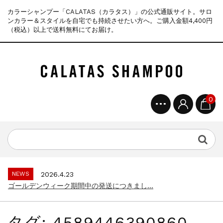
カラーシャンプー「CALATAS（カラタス）」の公式通販サイト。サロ
ンカラー＆スタイルを自宅でも持続させたい方へ。ご購入金額4,400円
（税込）以上で送料無料にてお届け。
0
NEWS
2025.4.28
ゴールデンウィーク期間中の商品発送とカス...
NEWS
2026.7.29
夏季休暇に伴う配送休業のお知らせ...
NEWS
2026.4.23
ゴールデンウィーク期間中の発送につきまし...
NEWS
2025.11.18
年末年始休暇のご案内...
タグ:
4589446390860
NEWS
2025.7.15