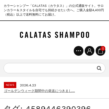
カラーシャンプー「CALATAS（カラタス）」の公式通販サイト。サロ
ンカラー＆スタイルを自宅でも持続させたい方へ。ご購入金額4,400円
（税込）以上で送料無料にてお届け。
0
NEWS
2025.4.28
ゴールデンウィーク期間中の商品発送とカス...
NEWS
2026.7.29
夏季休暇に伴う配送休業のお知らせ...
NEWS
2026.4.23
ゴールデンウィーク期間中の発送につきまし...
NEWS
2025.11.18
年末年始休暇のご案内...
タグ:
4589446390396
NEWS
2025.7.15