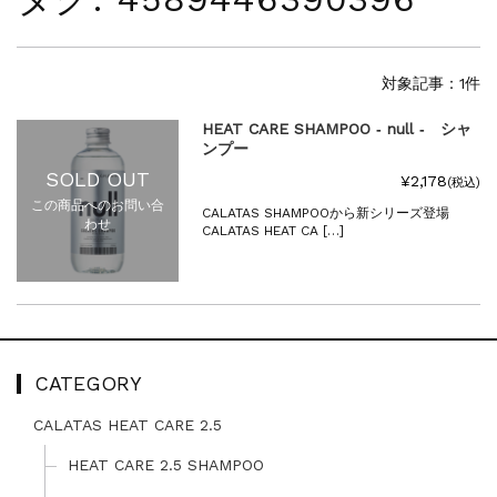
夏季休暇に伴う配送休業のお知らせ...
NEWS
2025.4.28
ゴールデンウィーク期間中の商品発送とカス...
対象記事：1件
NEWS
2026.7.29
HEAT CARE SHAMPOO ‐ null ‐ シャ
夏季休暇に伴う配送休業のお知らせ...
ンプー
NEWS
2026.4.23
SOLD OUT
¥2,178
ゴールデンウィーク期間中の発送につきまし...
(税込)
この商品へのお問い合
NEWS
2025.11.18
CALATAS SHAMPOOから新シリーズ登場
わせ
CALATAS HEAT CA […]
年末年始休暇のご案内...
NEWS
2025.7.15
夏季休暇に伴う配送休業のお知らせ...
NEWS
2025.4.28
ゴールデンウィーク期間中の商品発送とカス...
CATEGORY
CALATAS HEAT CARE 2.5
HEAT CARE 2.5 SHAMPOO