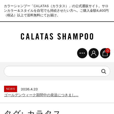
カラーシャンプー「CALATAS（カラタス）」の公式通販サイト。サロ
ンカラー＆スタイルを自宅でも持続させたい方へ。ご購入金額4,400円
（税込）以上で送料無料にてお届け。
0
NEWS
2025.4.28
ゴールデンウィーク期間中の商品発送とカス...
NEWS
2026.7.29
夏季休暇に伴う配送休業のお知らせ...
NEWS
2026.4.23
ゴールデンウィーク期間中の発送につきまし...
NEWS
2025.11.18
年末年始休暇のご案内...
タグ:
カラタス
NEWS
2025.7.15