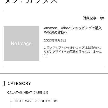
夏季休暇に伴う配送休業のお知らせ...
NEWS
2025.4.28
ゴールデンウィーク期間中の商品発送とカス...
対象記事：1件
NEWS
2026.7.29
Amazon、Yahoo!ショッピングで購入
夏季休暇に伴う配送休業のお知らせ...
を検討の皆様へ
NEWS
2026.4.23
ゴールデンウィーク期間中の発送につきまし...
2023年8月3日
NEWS
2025.11.18
カラタスオフィシャルショップは上記のショ
年末年始休暇のご案内...
ッピングサイトへの流通を行っておりません
[…]
NEWS
2025.7.15
夏季休暇に伴う配送休業のお知らせ...
NEWS
2025.4.28
ゴールデンウィーク期間中の商品発送とカス...
CATEGORY
CALATAS HEAT CARE 2.5
HEAT CARE 2.5 SHAMPOO