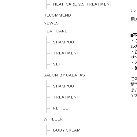
HEAT CARE 2.5 TREATMENT
ゴールデンウィーク期間
NEWS
2025.4.28
い
RECOMMEND
用
NEWEST
HEAT CARE
■
・
SHAMPOO
ル
・
TREATMENT
せ
・
SET
・
SALON BY CALATAS
ご
情
SHAMPOO
ま
で
TREATMENT
REFILL
WHILLER
BODY CREAM