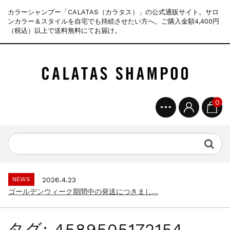
カラーシャンプー「CALATAS（カラタス）」の公式通販サイト。サロ
ンカラー＆スタイルを自宅でも持続させたい方へ。ご購入金額4,400円
（税込）以上で送料無料にてお届け。
0
NEWS
2025.4.28
ゴールデンウィーク期間中の商品発送とカス...
NEWS
2026.7.29
夏季休暇に伴う配送休業のお知らせ...
NEWS
2026.4.23
ゴールデンウィーク期間中の発送につきまし...
NEWS
2025.11.18
年末年始休暇のご案内...
タグ:
4589505172154
NEWS
2025.7.15