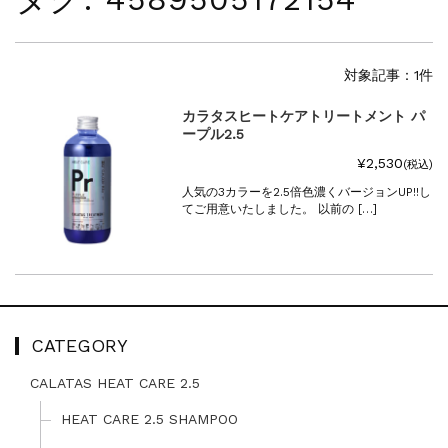
夏季休暇に伴う配送休業のお知らせ...
NEWS
2025.4.28
ゴールデンウィーク期間中の商品発送とカス...
対象記事：1件
NEWS
2026.7.29
カラタスヒートケアトリートメント パ
夏季休暇に伴う配送休業のお知らせ...
ープル2.5
NEWS
2026.4.23
¥2,530
ゴールデンウィーク期間中の発送につきまし...
(税込)
NEWS
2025.11.18
⼈気の3カラーを2.5倍色濃くバージョンUP!!し
てご⽤意いたしました。 以前の […]
年末年始休暇のご案内...
NEWS
2025.7.15
夏季休暇に伴う配送休業のお知らせ...
NEWS
2025.4.28
ゴールデンウィーク期間中の商品発送とカス...
CATEGORY
CALATAS HEAT CARE 2.5
HEAT CARE 2.5 SHAMPOO