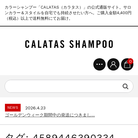
カラーシャンプー「CALATAS（カラタス）」の公式通販サイト。サロ
ンカラー＆スタイルを自宅でも持続させたい方へ。ご購入金額4,400円
（税込）以上で送料無料にてお届け。
0
NEWS
2025.4.28
ゴールデンウィーク期間中の商品発送とカス...
NEWS
2026.7.29
夏季休暇に伴う配送休業のお知らせ...
NEWS
2026.4.23
ゴールデンウィーク期間中の発送につきまし...
NEWS
2025.11.18
年末年始休暇のご案内...
タグ:
4589446390334
NEWS
2025.7.15