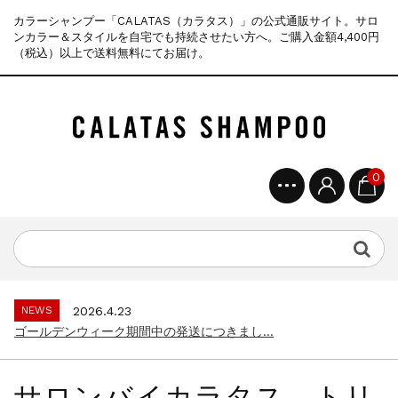
カラーシャンプー「CALATAS（カラタス）」の公式通販サイト。サロ
ンカラー＆スタイルを自宅でも持続させたい方へ。ご購入金額4,400円
（税込）以上で送料無料にてお届け。
0
NEWS
2025.4.28
ゴールデンウィーク期間中の商品発送とカス...
NEWS
2026.7.29
夏季休暇に伴う配送休業のお知らせ...
NEWS
2026.4.23
ゴールデンウィーク期間中の発送につきまし...
NEWS
2025.11.18
年末年始休暇のご案内...
サロンバイカラタス トリ
NEWS
2025.7.15