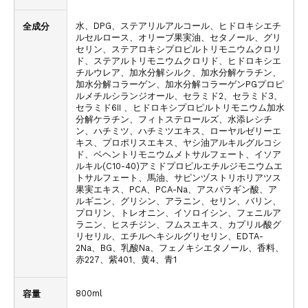
水、DPG、ステアリルアルコール、ヒドロキシエチ
全成分
ルセルロース、オリーブ果実油、セタノール、グリ
セリン、ステアロキシプロピルトリモニウムクロリ
ド、ステアルトリモニウムクロリド、ヒドロキシエ
チルウレア、加水分解シルク、加水分解ケラチン、
加水分解コラーゲン、加水分解コラーゲンPGプロピ
ルメチルシランジオール、セラミド2、セラミド3、
セラミド6II 、ヒドロキシプロピルトリモニウム加水
分解ケラチン、フィトステロールズ、水添レシチ
ン、ハチミツ、ハチミツエキス、ローヤルゼリーエ
キス、プロポリスエキス、ヤシ油アルキルグルコシ
ド、ベヘントリモニウムメトサルフェート、イソア
ルキル(C10-40)アミドプロピルエチルジモニウムエ
トサルフェート、馬油、サピンヅストリホリアツス
果実エキス、PCA、PCA-Na、アスパラギン酸、ア
ルギニン、グリシン、アラニン、セリン、バリン、
プロリン、トレオニン、イソロイシン、フェニルア
ラニン、ヒスチジン、フムスエキス、カプリル酸グ
リセリル、エチルヘキシルグリセリン、EDTA-
2Na、BG、乳酸Na、フェノキシエタノール、香料、
赤227、紫401、黄4、青1
800ml
容量