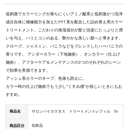
低刺激でカラーリングが落ちにくいアミノ酸系と低刺激かつ洗浄
成分自体に補修能力を加えたPPT系を配合した詰め替え用カラー
トリートメント。こだわりの保湿成分が髪と頭皮にたっぷりと潤
いを与え、ハリとコシのある、艶やかな美しい髪へと導きます。
クローブ、ジャスミン、バニラなどをブレンドしたハーバニラの
香りです。 アンダーカラー（下地施術）、オンカラー（仕上げ
施術）、アフターケア＆メンテナンスの3つのそれぞれのシーン
で効果を実感できます。
アッシュ系カラーのキープ、色落ち防止に。
カラー時の仕上げ施術でもう少し“くすみ感”が欲しいときにもお
すすめ。
商品名
サロンバイカラタス トリートメントレフィル Sv
化粧品
商品区分