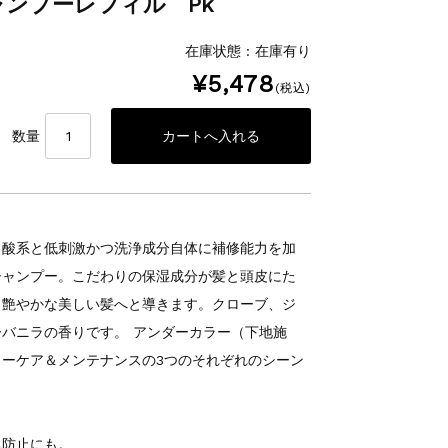
ンプーレフィル Pk
在庫状態 : 在庫有り
¥5,478
(税込)
数量
ノ酸系と低刺激かつ洗浄成分自体に補修能力を加
シャンプー。こだわりの保湿成分が髪と頭皮にた
、艶やかな美しい髪へと導きます。クローブ、ジ
バニラの香りです。 アンダーカラー（下地施
ーケア＆メンテナンスの3つのそれぞれのシーン
ち防止にも。