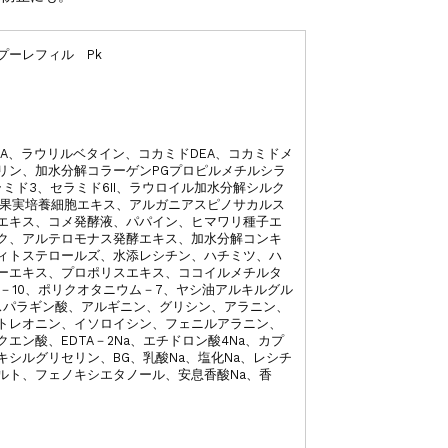
プーレフィル Pk
A、ラウリルベタイン、コカミドDEA、コカミドメ
セリン、加水分解コラーゲンPGプロピルメチルシラ
ミド3、セラミド6II、ラウロイル加水分解シルク
ゴ果実培養細胞エキス、アルガニアスピノサカルス
エキス、コメ発酵液、パパイン、ヒマワリ種子エ
ク、アルテロモナス発酵エキス、加水分解コンキ
ィトステロールズ、水添レシチン、ハチミツ、ハ
ーエキス、プロポリスエキス、ココイルメチルタ
－10、ポリクオタニウム－7、ヤシ油アルキルグル
、アスパラギン酸、アルギニン、グリシン、アラニン、
トレオニン、イソロイシン、フェニルアラニン、
エン酸、EDTA－2Na、エチドロン酸4Na、カプ
シルグリセリン、BG、乳酸Na、塩化Na、レシチ
ルト、フェノキシエタノール、安息香酸Na、香