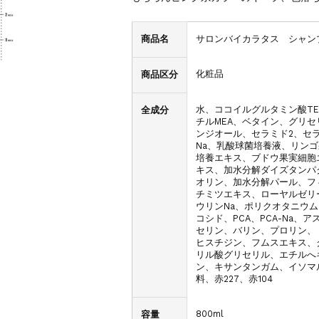
商品名
サロンバイカラタス シャン
化粧品
商品区分
水、ココイルグルタミン酸TE
全成分
チルMEA、ベタイン、グリ
ンジオール、セラミド2、セラ
Na、乳酸球菌培養液、リン
培養エキス、ブドウ果実細胞
キス、加水分解ダイズタンパ
オリン、加水分解パール、フ
チミツエキス、ローヤルゼリ
ウリンNa、ポリクオタニウム
コシド、PCA、PCA-Na
セリン、バリン、プロリン、
ヒスチジン、フムスエキス、ク
リル酸グリセリル、エチルへキ
ン、キサンタンガム、イソマ
料、赤227、赤104
800ml
容量